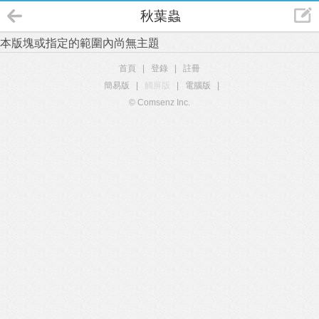
秋葉蟲
本版塊或指定的範圍內尚無主題
首頁
|
登錄
|
註冊
簡易版
|
觸屏版
|
電腦版
|
© Comsenz Inc.