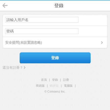
登錄
安全提問(未設置請忽略)
登錄
還沒有註冊？
首頁
|
登錄
|
註冊
簡易版
|
觸屏版
|
電腦版
|
© Comsenz Inc.