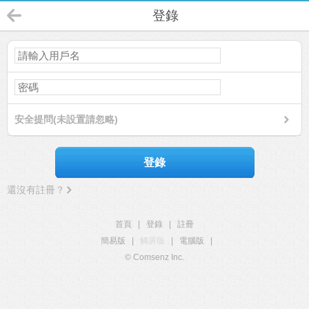
登錄
安全提問(未設置請忽略)
登錄
還沒有註冊？
首頁
|
登錄
|
註冊
簡易版
|
觸屏版
|
電腦版
|
© Comsenz Inc.