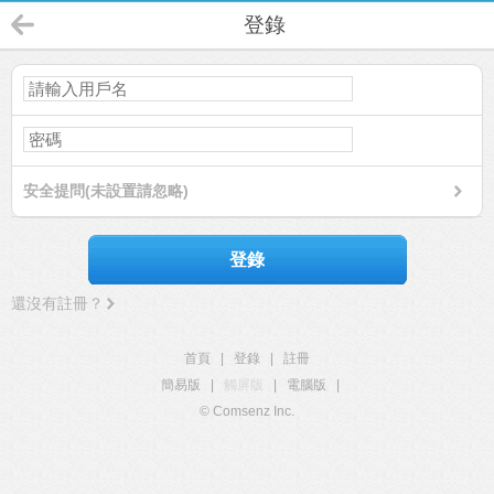
登錄
安全提問(未設置請忽略)
登錄
還沒有註冊？
首頁
|
登錄
|
註冊
簡易版
|
觸屏版
|
電腦版
|
© Comsenz Inc.