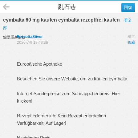
亂石巷
回復
cymbalta 60 mg kaufen cymbalta rezeptfrei kaufen
看全
部
BernettaStiver
樓主
點擊重新加載
2026-7-9 18:48:36
收藏
Europäische Apotheke
Besuchen Sie unsere Website, um zu kaufen cymbalta
Internet-Sonderpreise zum Schnäppchenpreis! Hier
klicken!
Rezept erforderlich: Kein Rezept erforderlich
Verfügbarkeit: Auf Lager!
Niedrigster Preis