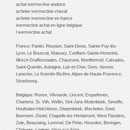
achat ivermectine andorre
acheter ivermectine cheval
acheter ivermectine en france
ivermectine achat en ligne belgique
l ivermectine achat
France: Pantin, Réunion, Saint-Denis, Sainte-Foy-lès-
Lyon, Le Bouscat, Matoury, Conflans-Sainte-Honorine,
Illkirch-Graffenstaden, Chaumont, Montfermeil, Calvados,
Saint-Quentin, Aubagne, Loir-et-Cher, Gers, Vernon,
Lanester, Le Kremlin-Bicêtre, Alpes-de-Haute-Provence,
Strasbourg.
Belgique: Ronse, Vilvoorde, Lincent, Erquelinnes,
Charleroi, St. Vith, Wellin, Sint-Jans-Molenbeek, Seneffe,
Houthalen-Helchteren, Diepenbeek, Mechelen, Geel,
Beernem, Gistel, Chapelle-lez-Herlaimont, West Flanders,
Zele, Beauraing, Lommel, De Pinte, Heusden, Beringen,
Chièvres, Laeken, Vaux-sur-Sûre.