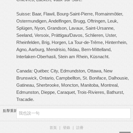
Suisse: Baar, Flawil, Bourg-Saint-Pierre, Romainmôtier,
Ostermundigen, Andelfingen, Brugg, Oftringen, Leuk,
Splügen, Nyon, Grandson, Lavaux, Saint-Ursanne,
Seeland, Versoix, Prättigau/Davos, Schlieren, Uster,
Rheinfelden, Brig, Horgen, La Tour-de-Trême, Hinterrhein,
Agno, Aarburg, Mendrisio, Nidau, Bern-Mittelland,
Interlaken-Oberhasli, Stein am Rhein, Küsnacht.
Canada: Québec City, Edmundston, Ottawa, New
Brunswick, Ontario, Campbellton, St. Boniface, Dalhousie,
Gatineau, Sherbrooke, Moncton, Manitoba, Montreal,
Edmunston, Dieppe, Caraquet, Trois-Rivieres, Bathurst,
Tracadie.
點擊重新加載
首頁
|
登錄
|
註冊