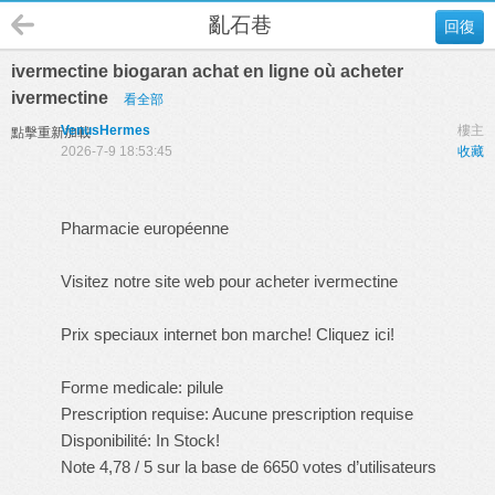
亂石巷
回復
ivermectine biogaran achat en ligne où acheter
ivermectine
看全部
VenusHermes
樓主
點擊重新加載
2026-7-9 18:53:45
收藏
Pharmacie européenne
Visitez notre site web pour acheter ivermectine
Prix speciaux internet bon marche! Cliquez ici!
Forme medicale: pilule
Prescription requise: Aucune prescription requise
Disponibilité: In Stock!
Note 4,78 / 5 sur la base de 6650 votes d’utilisateurs