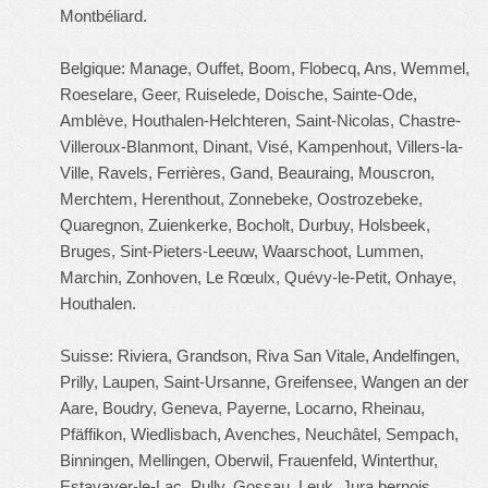
Montbéliard.
Belgique: Manage, Ouffet, Boom, Flobecq, Ans, Wemmel,
Roeselare, Geer, Ruiselede, Doische, Sainte-Ode,
Amblève, Houthalen-Helchteren, Saint-Nicolas, Chastre-
Villeroux-Blanmont, Dinant, Visé, Kampenhout, Villers-la-
Ville, Ravels, Ferrières, Gand, Beauraing, Mouscron,
Merchtem, Herenthout, Zonnebeke, Oostrozebeke,
Quaregnon, Zuienkerke, Bocholt, Durbuy, Holsbeek,
Bruges, Sint-Pieters-Leeuw, Waarschoot, Lummen,
Marchin, Zonhoven, Le Rœulx, Quévy-le-Petit, Onhaye,
Houthalen.
Suisse: Riviera, Grandson, Riva San Vitale, Andelfingen,
Prilly, Laupen, Saint-Ursanne, Greifensee, Wangen an der
Aare, Boudry, Geneva, Payerne, Locarno, Rheinau,
Pfäffikon, Wiedlisbach, Avenches, Neuchâtel, Sempach,
Binningen, Mellingen, Oberwil, Frauenfeld, Winterthur,
Estavayer-le-Lac, Pully, Gossau, Leuk, Jura bernois,