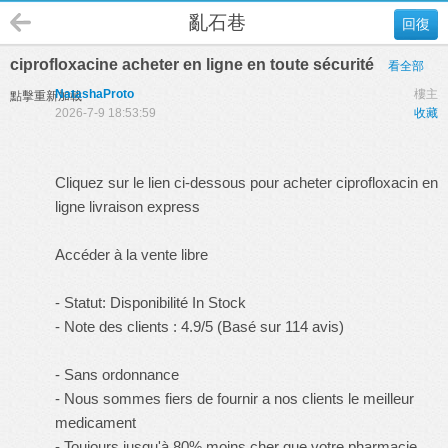
亂石巷
回復
ciprofloxacine acheter en ligne en toute sécurité
看全部
NatashaProto
樓主
點擊重新加載
2026-7-9 18:53:59
收藏
Cliquez sur le lien ci-dessous pour acheter ciprofloxacin en
ligne livraison express
Accéder à la vente libre
- Statut: Disponibilité In Stock
- Note des clients : 4.9/5 (Basé sur 114 avis)
- Sans ordonnance
- Nous sommes fiers de fournir a nos clients le meilleur
medicament
- Toujours jusqu'à 80% moins cher que votre pharmacie