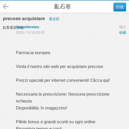
亂石巷
回復
precose acquistare
看全部
VenusHermes
樓主
點擊重新加載
2026-7-9 19:00:45
收藏
Farmacia europea
Visita il nostro sito web per acquistare precose
Prezzi speciali per internet convenienti! Clicca qui!
Necessaria la prescrizione: Nessuna prescrizione
richiesta
Disponibilità: In magazzino!
Pillole bonus e grandi sconti su ogni ordine
Risparmia tempo e costi