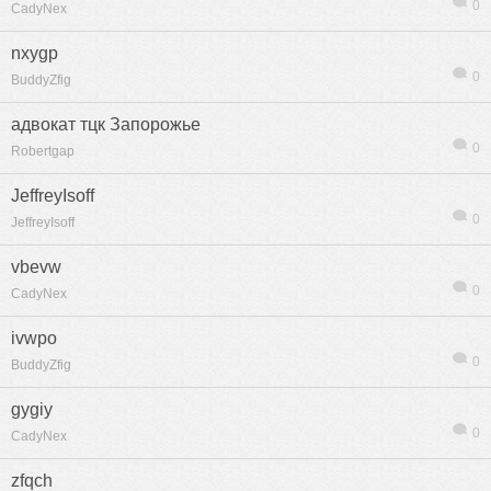
0
CadyNex
nxygp
0
BuddyZfig
адвокат тцк Запорожье
0
Robertgap
JeffreyIsoff
0
JeffreyIsoff
vbevw
0
CadyNex
ivwpo
0
BuddyZfig
gygiy
0
CadyNex
zfqch