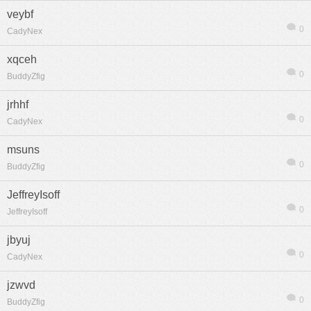
veybf
0
CadyNex
xqceh
0
BuddyZfig
jrhhf
0
CadyNex
msuns
0
BuddyZfig
JeffreyIsoff
0
JeffreyIsoff
jbyuj
0
CadyNex
jzwvd
0
BuddyZfig