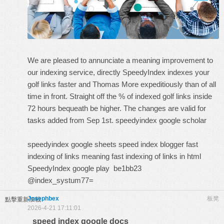
We are pleased to annunciate a meaning improvement to
our indexing service, directly SpeedyIndex indexes your
golf links faster and Thomas More expeditiously than of all
time in front. Straight off the % of indexed golf links inside
72 hours bequeath be higher. The changes are valid for
tasks added from Sep 1st.
speedyindex google scholar
speedyindex google sheets
speed index blogger
fast
indexing of links meaning
fast indexing of links in html
SpeedyIndex google play
be1bb23
@index_systum77=
Josephbex
板凳
點擊重新加載
2026-4-21 17:11:01
speed index google docs