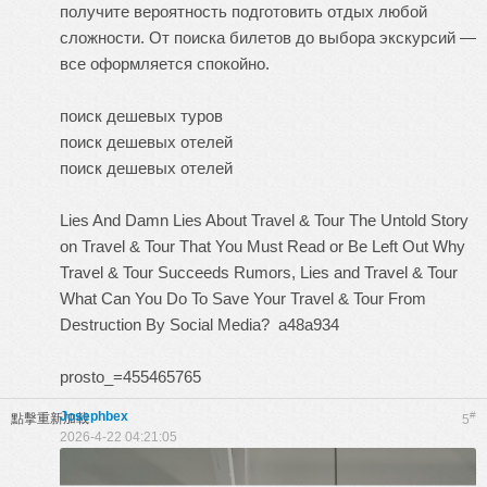
получите вероятность подготовить отдых любой
сложности. От поиска билетов до выбора экскурсий —
все оформляется спокойно.
поиск дешевых туров
поиск дешевых отелей
поиск дешевых отелей
Lies And Damn Lies About Travel & Tour
The Untold Story
on Travel & Tour That You Must Read or Be Left Out
Why
Travel & Tour Succeeds
Rumors, Lies and Travel & Tour
What Can You Do To Save Your Travel & Tour From
Destruction By Social Media?
a48a934
prosto_=455465765
Josephbex
#
點擊重新加載
5
2026-4-22 04:21:05