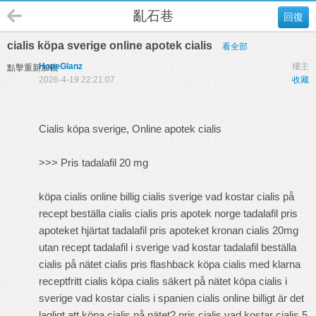
亂石巷
回復
cialis köpa sverige online apotek cialis
看全部
HopeGlanz
樓主
點擊重新加載
2026-4-19 22:21:07
收藏
Cialis köpa sverige, Online apotek cialis
>>>
Pris tadalafil 20 mg
köpa cialis online billig cialis sverige vad kostar cialis på
recept beställa cialis cialis pris apotek norge tadalafil pris
apoteket hjärtat tadalafil pris apoteket kronan cialis 20mg
utan recept tadalafil i sverige vad kostar tadalafil beställa
cialis på nätet cialis pris flashback köpa cialis med klarna
receptfritt cialis köpa cialis säkert på nätet köpa cialis i
sverige vad kostar cialis i spanien cialis online billigt är det
lagligt att köpa cialis på nätet? pris cialis vad kostar cialis 5