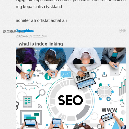
mg köpa cialis i tyskland
acheter alli orlistat achat alli
Josephbex
沙發
點擊重新加載
2026-4-19 22:21:44
what is index linking