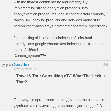
with the utmost confidentiality and integrity. By
implementing strong encryption protocols, info
anonymization procedures, and stringent obtain controls,
rapidly link indexing products and services make sure
person information stays protected constantly.
speedindex
fast indexing of linksys
fast indexing of links html
speedyindex google chrome
fast indexing tool free
speed
index
8c46aa4
@index_systum77=
Josephbex
地板
點擊重新加載
2026-4-22 02:03:53
Travel & Tour Consulting вЂ“ What The Heck Is
That?
Планируете организовать поездку и рассматриваете
удобные инструменты для организации поездки? В